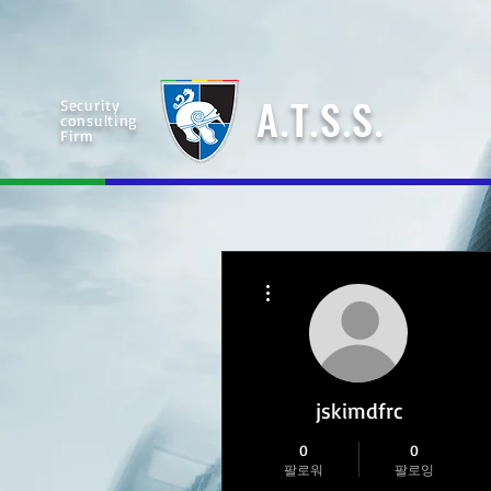
A
T
S
S
Security
.
.
.
.
consulting
Firm
더보기
jskimdfrc
0
0
팔로워
팔로잉